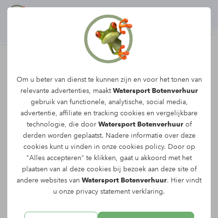
Rev
Om u beter van dienst te kunnen zijn en voor het tonen van
Vaarbon 50 euro
relevante advertenties, maakt
Watersport Botenverhuur
gebruik van functionele, analytische, social media,
advertentie, affiliate en tracking
cookies
en vergelijkbare
Verras iemand met een vaarbon ter
technologie, die door
Watersport Botenverhuur
of
waarde van €50. Maak het cadeau af met
derden worden geplaatst. Nadere informatie over deze
een persoonlijke boodschap!
cookies kunt u vinden in onze
cookies policy
. Door op
"Alles accepteren" te klikken, gaat u akkoord met het
plaatsen van al deze cookies bij bezoek aan deze site of
andere websites van
Watersport Botenverhuur
. Hier vindt
Naam*
u onze
privacy statement
verklaring.
Telefoon*