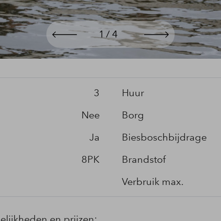
3
Huur
Nee
Borg
Ja
Biesboschbijdrage
8PK
Brandstof
Verbruik max.
elijkheden en prijzen: