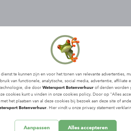
ximaal 3 personen en perfect voor een ontspannen 
dienst te kunnen zijn en voor het tonen van relevante advertenties, m
ruik van functionele, analytische, social media, advertentie, affiliate 
Dan is deze compacte en stabiele sloep een uitst
 technologie, die door
Watersport Botenverhuur
of derden worden g
 knus avontuur met je viervoeter aan boord.
eze cookies kunt u vinden in onze
cookies policy
. Door op "Alles acce
met het plaatsen van al deze cookies bij bezoek aan deze site of and
tersport Botenverhuur
. Hier vindt u onze
privacy statement
verklari
Aanpassen
Alles accepteren