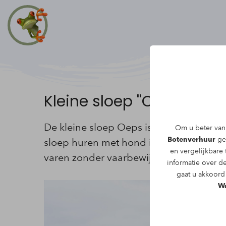
Kleine sloep ''Oeps''
De kleine sloep Oeps is ideaal voor ma
Om u beter van 
Botenverhuur
geb
sloep huren met hond in de Biesbosch? 
en vergelijkbare
varen zonder vaarbewijs: alles voor een
informatie over d
gaat u akkoord 
Wa