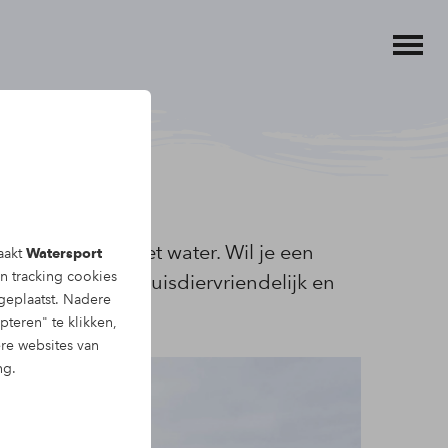
dagje uit op het water. Wil je een
aakt
Watersport
en tracking
cookies
ekende keuze. Huisdiervriendelijk en
eplaatst. Nadere
pteren" te klikken,
ere websites van
ng.