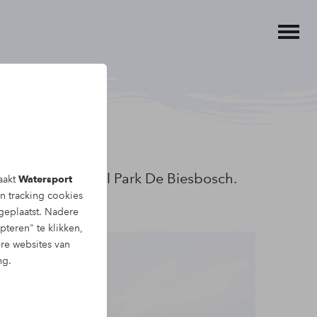
 dag in Nationaal Park De Biesbosch.
aakt
Watersport
en tracking
cookies
eplaatst. Nadere
pteren" te klikken,
ere websites van
ng.