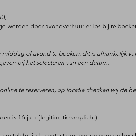
0,-
d worden door avondverhuur er los bij te boeke
en middag of avond te boeken, dit is afhankelijk v
even bij het selecteren van een datum.
r online te reserveren, op locatie checken wij de 
n is 16 jaar (legitimatie verplicht).
Neem telefonisch contact met ons op voor de besc