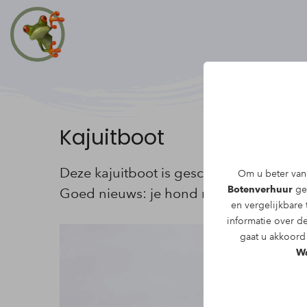
Kajuitboot
Deze kajuitboot is geschikt voor maxim
Om u beter van 
Botenverhuur
geb
Goed nieuws: je hond mag ook mee aa
en vergelijkbare
informatie over d
gaat u akkoord 
Wa