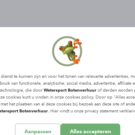
aal 9 personen en is perfect voor een aangename
dienst te kunnen zijn en voor het tonen van relevante advertenties, m
ruik van functionele, analytische, social media, advertentie, affiliate 
n boord!
 technologie, die door
Watersport Botenverhuur
of derden worden g
eze cookies kunt u vinden in onze
cookies policy
. Door op "Alles acce
met het plaatsen van al deze cookies bij bezoek aan deze site of and
tersport Botenverhuur
. Hier vindt u onze
privacy statement
verklari
Aanpassen
Alles accepteren