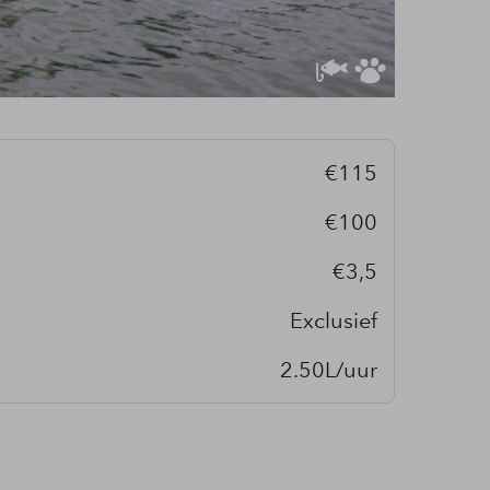
€115
€100
€3,5
Exclusief
2.50L/uur