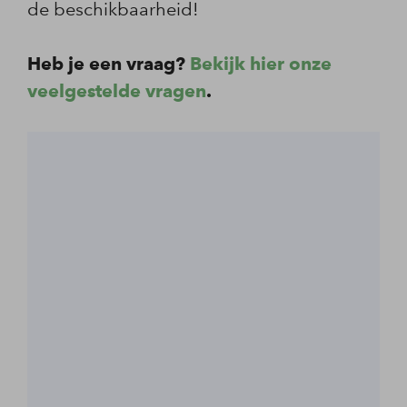
de beschikbaarheid!
Heb je een vraag?
Bekijk hier onze
veelgestelde vragen
.
augustus 2026
27
28
29
30
31
1
2
3
4
5
6
7
8
9
10
11
12
13
14
15
16
17
18
19
20
21
22
23
24
25
26
27
28
29
30
31
1
2
3
4
5
6