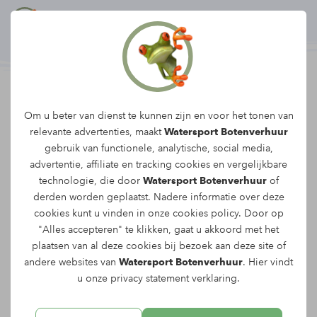
Grote motorboot met
Om u beter van dienst te kunnen zijn en voor het tonen van
relevante advertenties, maakt
Watersport Botenverhuur
stuur
gebruik van functionele, analytische, social media,
advertentie, affiliate en tracking
cookies
en vergelijkbare
De grote motorboot met stuur biedt plaats
technologie, die door
Watersport Botenverhuur
of
derden worden geplaatst. Nadere informatie over deze
aan zeven personen. Je hond mag mee
cookies kunt u vinden in onze
cookies policy
. Door op
met deze boot op avontuur in de
"Alles accepteren" te klikken, gaat u akkoord met het
Biesbosch.
plaatsen van al deze cookies bij bezoek aan deze site of
andere websites van
Watersport Botenverhuur
. Hier vindt
u onze
privacy statement
verklaring.