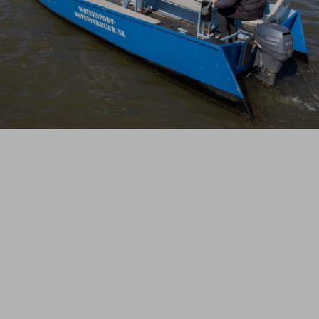
Grote motorboot met stuur
huren in de Biesbosch
Wil je met een gezelschap genieten van
een ruime en comfortabele motorboot?
Dan is onze grote motorboot met stuur
precies wat je zoekt. Deze motorboot heeft
een overzichtelijke stuurpositie en